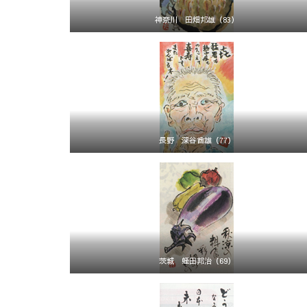
神奈川 田畑邦雄（83）
長野 深谷酋雄（77）
茨城 蛭田邦治（69）