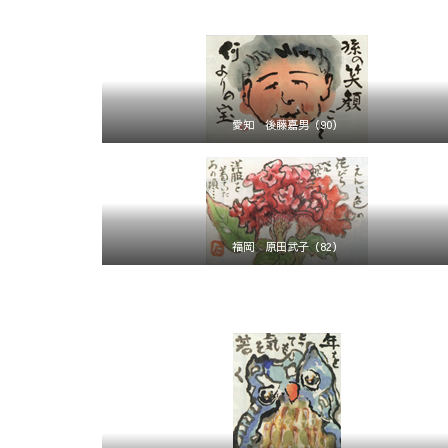
愛知 後藤嘉男（90）
福岡 原田武子（82）