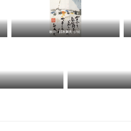
秋田 鈴木憲夫（79）