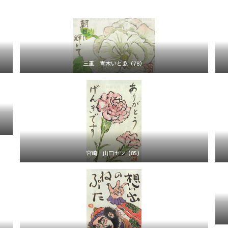
三重 青木いとゑ（78）
宮崎 山口セツ（85）