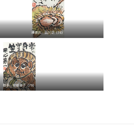
神奈川 山川正（76）
岩手 安部協子（79）