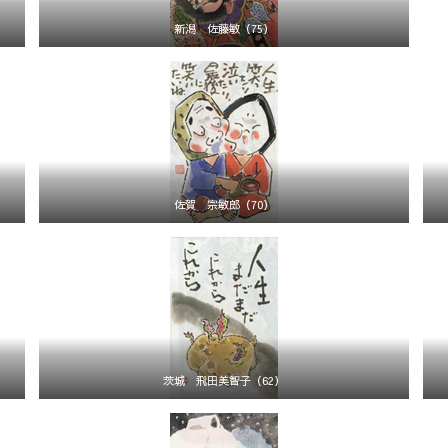
新潟 佐藤敏（75）
佐賀 宗敏郎（70）
茨城 飛田美智子（62）