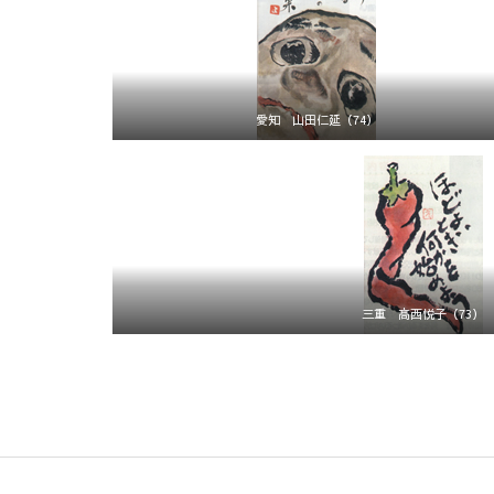
愛知 山田仁延（74）
三重 髙西悦子（73）