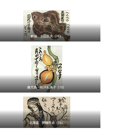
新潟 土山正夫（76）
鹿児島 松井紀美子（70）
北海道 伊藤長治（76）