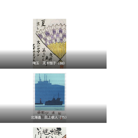
埼玉 荒木恒子（88）
北海道 田上敬人（75）