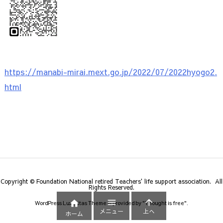
https://manabi-mirai.mext.go.jp/2022/07/2022hyogo2.
html
Copyright © Foundation National retired Teachers' life support association. All
Rights Reserved.



WordPress Luxeritas Theme is provided by "
Thought is free
".
メニュー
上へ
ホーム