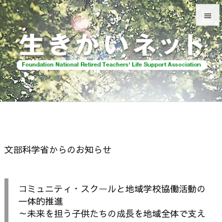


メニュ

前へ

次へ

検索
文部科学省からのお知らせ
コミュニティ・スクールと地域学校協働活動の
一体的推進
～未来を担う子供たちの成長を地域全体で支え