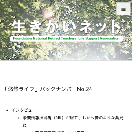


メニュ

前へ

次へ

検索
「悠悠ライフ」バックナンバーNo.24
インタビュー
栄養情報担当者（NR）が居て、しかも昔のような薬局
に