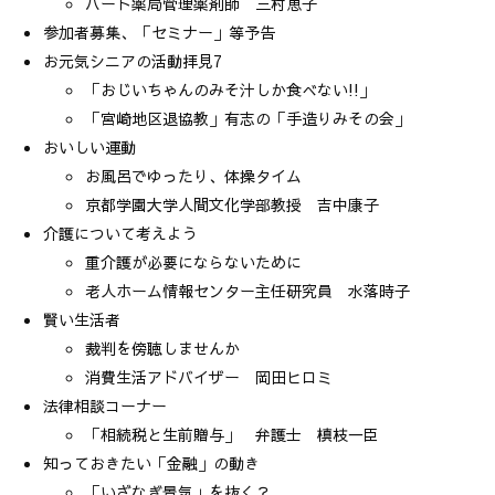
ハート薬局管理薬剤師 三村恵子
参加者募集、「セミナー」等予告
お元気シニアの活動拝見7
「おじいちゃんのみそ汁しか食べない!!」
「宮崎地区退協教」有志の「手造りみその会」
おいしい運動
お風呂でゆったり、体操タイム
京都学園大学人間文化学部教授 吉中康子
介護について考えよう
重介護が必要にならないために
老人ホーム情報センター主任研究員 水落時子
賢い生活者
裁判を傍聴しませんか
消費生活アドバイザー 岡田ヒロミ
法律相談コーナー
「相続税と生前贈与」 弁護士 槙枝一臣
知っておきたい「金融」の動き
「いざなぎ景気」を抜く？