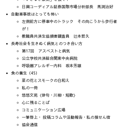
日興コーディアル証券国際市場分析部長 馬渕治好
自動車事故はとっても怖い
左側前方に停車中のトラック その向こうから歩行者
が！
教職員共済生協損害調査員 辻本哲久
長寿社会を生きぬく病気とのつき合い方
第17回 アスベストと病気
公立学校共済組合関東中央病院
呼吸器アレルギー内科 坂本芳雄
食の養生（45）
菜の花とスモークの白和え
私の一冊
悠悠文苑〈俳句・川柳・短歌〉
心に残ることば
コミュニケーション広場
一筆啓上・ 投稿コラムや活動報告・私の推せん宿
協会通信