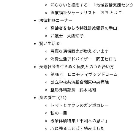
知らないと損をする！「地域包括支援セン
医療福祉ジャーナリスト おち とよこ
法律相談コーナー
高齢者をねらう特殊詐欺犯罪の手口
弁護士 大西玲子
賢い生活者
悪質な通信販売が増えています
消費生活アドバイザー 岡田ヒロミ
長寿社会を生きぬく病気とのつき合い方
第46回 ロコモティブシンドローム
公立学校共済組合関東中央病院
整形外科部長 鈴木祐司
食の養生〈74〉
トマトとオクラのガンボカレー
私の一冊
戦争体験特集「平和への思い」
心に残ることば・読みました