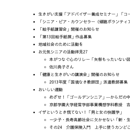
生きがい支援「アドバイザー養成セミナー」「コ
「シニア・ピア・カウンセラー（傾聴ボランティ
「絵手紙講習会」開催のお知らせ
「第13回絵手紙展」作品募集
地域社会のために活動を
お元気シニアの活動拝見27
本がつなぐ心のリレー「矢祭もったいない
佐川典子さん
「健康と生きがいの講演会」開催のお知らせ
2013年度「国境なき教師団」派遣教師募集
おいしい運動
めざせ！「ゴールデンシニア」―からだの
京都学園大学経営学部事業構想学科教授 
イザというとき慌てない！「男と女の快護学」
－少子・長寿高齢社会に欠かせない「新・
その24 介護保険入門 上手に使うカンど