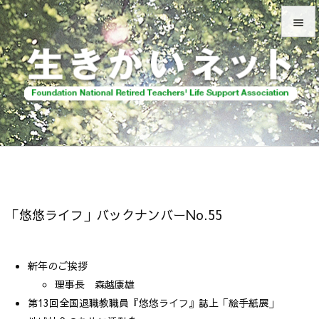


メニュ

前へ

次へ

検索
「悠悠ライフ」バックナンバーNo.55
新年のご挨拶
理事長 森越康雄
第13回全国退職教職員『悠悠ライフ』誌上「絵手紙展」