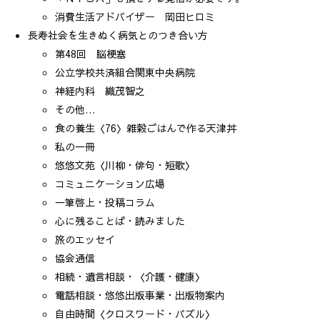
消費生活アドバイザー 岡田ヒロミ
長寿社会を生きぬく病気とのつき合い方
第48回 脳梗塞
公立学校共済組合関東中央病院
神経内科 織茂智之
その他…
食の養生〈76〉雑穀ごはんで作る天津丼
私の一冊
悠悠文苑〈川柳・俳句・短歌〉
コミュニケーション広場
一筆啓上・投稿コラム
心に残ることば・読みました
旅のエッセイ
協会通信
相続・遺言相談・〈介護・健康〉
電話相談・悠悠出版事業・出版物案内
自由時間〈クロスワード・パズル〉