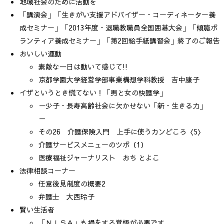
地域社会のために活動を
「講演会」「生きがい支援アドバイザー・コーディネーター養
成セミナー」「2013年度・退職教職員全国囲碁大会」「傾聴ボ
ランティア養成セミナー」「第2回絵手紙講習会」終了のご報告
おいしい運動
素敵な一日は動いて感じて!!
京都学園大学経営学部事業構想学科教授 吉中康子
イザというとき慌てない！「男と女の快護学」
－少子・長寿高齢社会に欠かせない「新・生きる力」
－
その26 介護保険入門 上手に使うカンどころ〈5〉
介護サービスメニューのツボ（1）
医療福祉ジャーナリスト おち とよこ
法律相談コーナー
任意後見制度の概要2
弁護士 大西玲子
賢い生活者
「ＮＩＳＡ」も損をする覚悟が必要です。