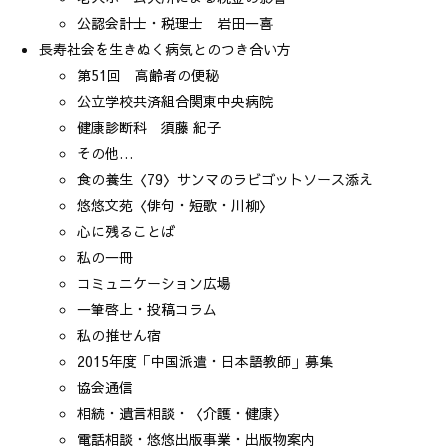
公認会計士・税理士 岩田一喜
長寿社会を生きぬく病気とのつき合い方
第51回 高齢者の便秘
公立学校共済組合関東中央病院
健康診断科 須藤 紀子
その他…
食の養生〈79〉サンマのラビゴットソース添え
悠悠文苑〈俳句・短歌・川柳〉
心に残ることば
私の一冊
コミュニケーション広場
一筆啓上・投稿コラム
私の推せん宿
2015年度「中国派遣・日本語教師」募集
協会通信
相続・遺言相談・〈介護・健康〉
電話相談・悠悠出版事業・出版物案内