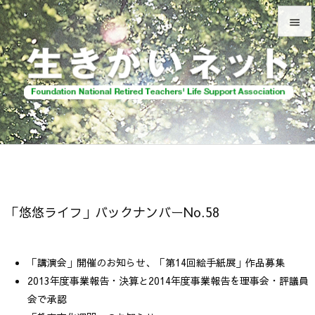


メニュ

前へ

次へ

検索
「悠悠ライフ」バックナンバーNo.58
「講演会」開催のお知らせ、「第14回絵手紙展」作品募集
2013年度事業報告・決算と2014年度事業報告を理事会・評議員
会で承認