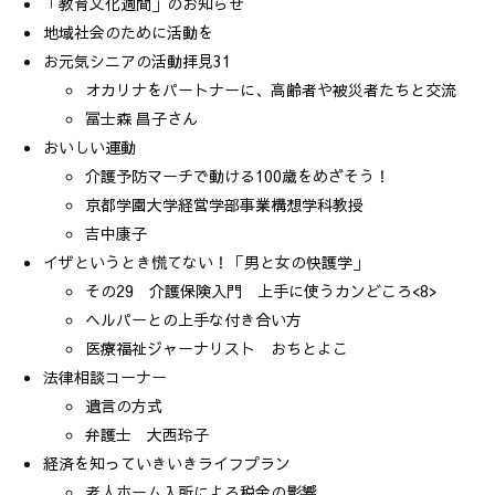
「教育文化週間」のお知らせ
地域社会のために活動を
お元気シニアの活動拝見31
オカリナをパートナーに、高齢者や被災者たちと交流
冨士森 昌子さん
おいしい運動
介護予防マーチで動ける100歳をめざそう！
京都学園大学経営学部事業構想学科教授
吉中康子
イザというとき慌てない！「男と女の快護学」
その29 介護保険入門 上手に使うカンどころ<8>
ヘルパーとの上手な付き合い方
医療福祉ジャーナリスト おちとよこ
法律相談コーナー
遺言の方式
弁護士 大西玲子
経済を知っていきいきライフプラン
老人ホーム入所による税金の影響