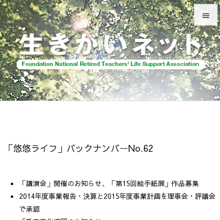


メニュ

前へ

次へ

検索
「悠悠ライフ」バックナンバーNo.62
「講演会」開催のお知らせ、「第15回絵手紙展」作品募集
2014年度事業報告・決算と2015年度事業計画を理事会・評議会
で承認