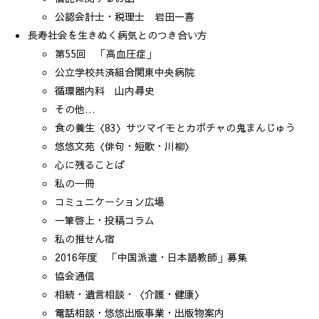
公認会計士・税理士 岩田一喜
長寿社会を生きぬく病気とのつき合い方
第55回 「高血圧症」
公立学校共済組合関東中央病院
循環器内科 山内尋史
その他…
食の養生〈83〉サツマイモとカボチャの鬼まんじゅう
悠悠文苑〈俳句・短歌・川柳〉
心に残ることば
私の一冊
コミュニケーション広場
一筆啓上・投稿コラム
私の推せん宿
2016年度 「中国派遣・日本語教師」募集
協会通信
相続・遺言相談・〈介護・健康〉
電話相談・悠悠出版事業・出版物案内