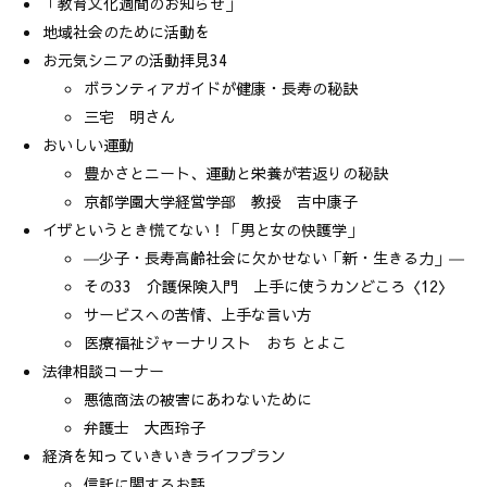
「教育文化週間のお知らせ」
地域社会のために活動を
お元気シニアの活動拝見34
ボランティアガイドが健康・長寿の秘訣
三宅 明さん
おいしい運動
豊かさとニート、運動と栄養が若返りの秘訣
京都学園大学経営学部 教授 吉中康子
イザというとき慌てない！「男と女の快護学」
―少子・長寿高齢社会に欠かせない「新・生きる力」―
その33 介護保険入門 上手に使うカンどころ〈12〉
サービスへの苦情、上手な言い方
医療福祉ジャーナリスト おち とよこ
法律相談コーナー
悪徳商法の被害にあわないために
弁護士 大西玲子
経済を知っていきいきライフプラン
信託に関するお話