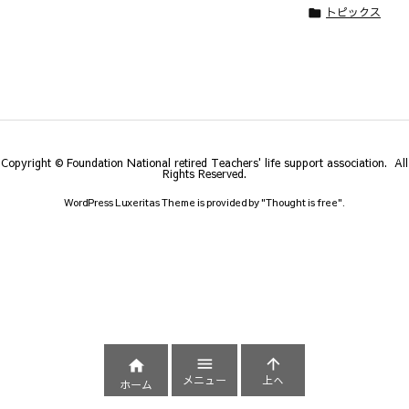
トピックス

Copyright © Foundation National retired Teachers' life support association. All
Rights Reserved.
WordPress Luxeritas Theme is provided by "
Thought is free
".



メニュー
上へ
ホーム